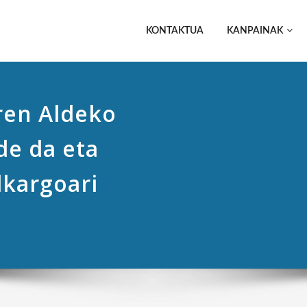
KONTAKTUA
KANPAINAK
en Aldeko
de da eta
lkargoari