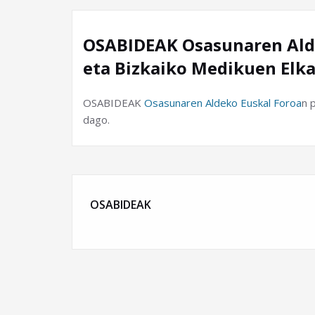
OSABIDEAK Osasunaren Alde
eta Bizkaiko Medikuen Elka
OSABIDEAK
Osasunaren Aldeko Euskal Foroa
n 
dago.
OSABIDEAK