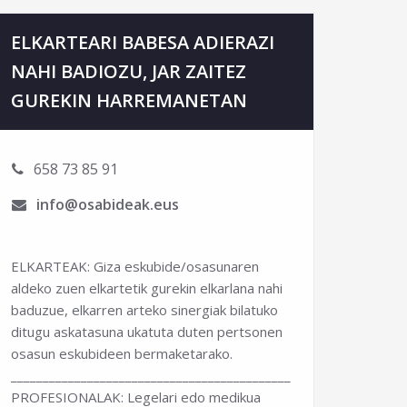
ELKARTEARI BABESA ADIERAZI
NAHI BADIOZU, JAR ZAITEZ
GUREKIN HARREMANETAN
658 73 85 91
info@osabideak.eus
ELKARTEAK: Giza eskubide/osasunaren
aldeko zuen elkartetik gurekin elkarlana nahi
baduzue, elkarren arteko sinergiak bilatuko
ditugu askatasuna ukatuta duten pertsonen
osasun eskubideen bermaketarako.
______________________________________________________________
PROFESIONALAK: Legelari edo medikua