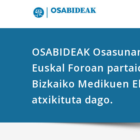
OSABIDEAK Osasunar
Euskal Foroan partai
Bizkaiko Medikuen E
atxikituta dago.