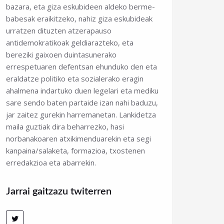
bazara, eta giza eskubideen aldeko berme-
babesak eraikitzeko, nahiz giza eskubideak
urratzen dituzten atzerapauso
antidemokratikoak geldiarazteko, eta
bereziki gaixoen duintasunerako
errespetuaren defentsan ehunduko den eta
eraldatze politiko eta sozialerako eragin
ahalmena indartuko duen legelari eta mediku
sare sendo baten partaide izan nahi baduzu,
jar zaitez gurekin harremanetan. Lankidetza
maila guztiak dira beharrezko, hasi
norbanakoaren atxikimenduarekin eta segi
kanpaina/salaketa, formazioa, txostenen
erredakzioa eta abarrekin.
Jarrai gaitzazu twiterren