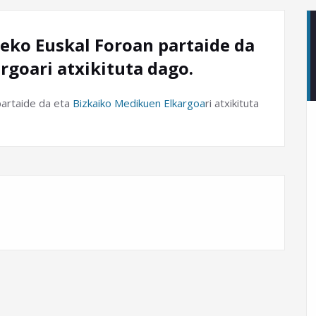
ko Euskal Foroan partaide da
rgoari atxikituta dago.
partaide da eta
Bizkaiko Medikuen Elkargoa
ri atxikituta