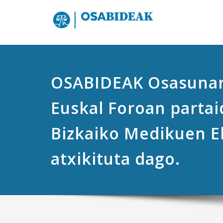
OSABIDEAK Osasunar
Euskal Foroan partai
Bizkaiko Medikuen E
atxikituta dago.