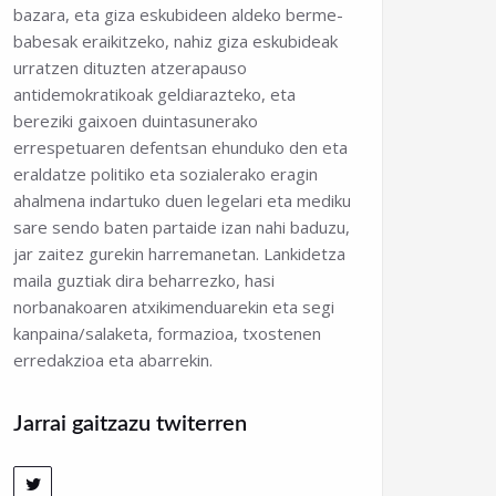
bazara, eta giza eskubideen aldeko berme-
babesak eraikitzeko, nahiz giza eskubideak
urratzen dituzten atzerapauso
antidemokratikoak geldiarazteko, eta
bereziki gaixoen duintasunerako
errespetuaren defentsan ehunduko den eta
eraldatze politiko eta sozialerako eragin
ahalmena indartuko duen legelari eta mediku
sare sendo baten partaide izan nahi baduzu,
jar zaitez gurekin harremanetan. Lankidetza
maila guztiak dira beharrezko, hasi
norbanakoaren atxikimenduarekin eta segi
kanpaina/salaketa, formazioa, txostenen
erredakzioa eta abarrekin.
Jarrai gaitzazu twiterren