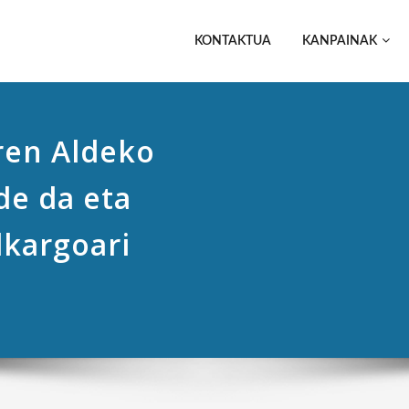
KONTAKTUA
KANPAINAK
en Aldeko
de da eta
lkargoari