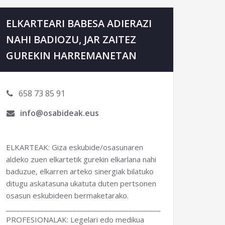
ELKARTEARI BABESA ADIERAZI
NAHI BADIOZU, JAR ZAITEZ
GUREKIN HARREMANETAN
658 73 85 91
info@osabideak.eus
ELKARTEAK: Giza eskubide/osasunaren
aldeko zuen elkartetik gurekin elkarlana nahi
baduzue, elkarren arteko sinergiak bilatuko
ditugu askatasuna ukatuta duten pertsonen
osasun eskubideen bermaketarako.
______________________________________________________________
PROFESIONALAK: Legelari edo medikua