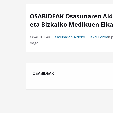
OSABIDEAK Osasunaren Alde
eta Bizkaiko Medikuen Elka
OSABIDEAK
Osasunaren Aldeko Euskal Foroa
n 
dago.
OSABIDEAK