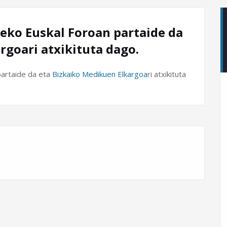
ko Euskal Foroan partaide da
rgoari atxikituta dago.
partaide da eta
Bizkaiko Medikuen Elkargoa
ri atxikituta