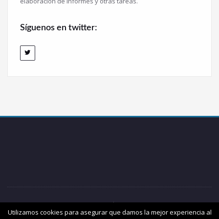
elaboración de informes y otras tareas.
Síguenos en twitter:
OSABIDEAK 2018 / Tel: +34 658 73 85 91
Utilizamos cookies para asegurar que damos la mejor experiencia al